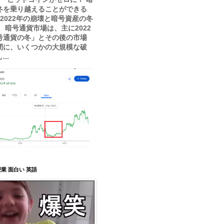
冬を乗り越えることができる
？ 2022年の崩壊と暗号資産の冬
 暗号通貨市場は、主に2022
号通貨の冬」とその後の市場
間に、いくつかの大規模な破
..
業 面白い 英語