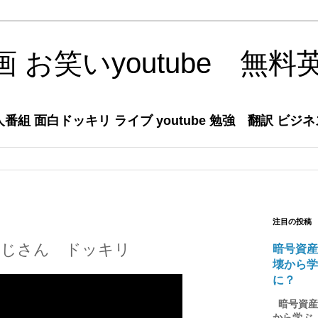
 お笑いyoutube 無料
組 面白ドッキリ ライブ youtube 勉強 翻訳 ビジ
注目の投稿
おじさん ドッキリ
暗号資産
壊から
に？
暗号資産の
から学ぶ