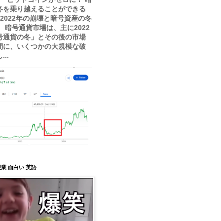
冬を乗り越えることができる
？ 2022年の崩壊と暗号資産の冬
 暗号通貨市場は、主に2022
号通貨の冬」とその後の市場
間に、いくつかの大規模な破
..
業 面白い 英語