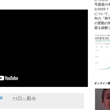
号資産の
か2026
について。
年の「暗
の変動の
産を経験し.
オンライン授
48