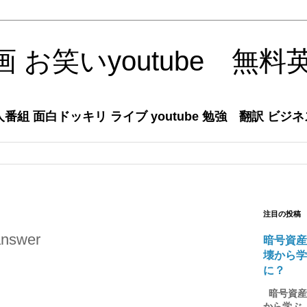
 お笑いyoutube 無料
組 面白ドッキリ ライブ youtube 勉強 翻訳 ビジ
注目の投稿
answer
暗号資産
壊から
。
に？
暗号資産の
から学ぶ