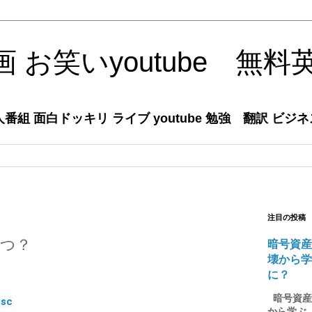
 お笑いyoutube 無料
組 面白ドッキリ ライブ youtube 勉強 翻訳 ビジ
注目の投稿
勝つ？
暗号資産
壊から
に？
暗号資産の
Lsc
から学ぶ