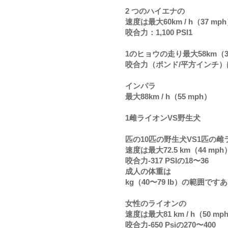
2 つのハイエナの  
速度は最大60km / h（37 mp
咬合力：1,100 PSI1
1のヒョウの走り最大58km（3
咬合力（ポンド/平方インチ）は3
インパラ
最大88km / h（55 mph）
1雌ライオンVS野生犬
匹の10匹の野生犬VS1匹の雌
速度は最大72.5 km（44 mph
咬合力-317 PSIの18〜36
成人の体重は 
kg（40〜79 lb）の範囲です
女性のライオンの 
速度は最大81 km / h（50 mp
咬合力-650 Psiの270〜400