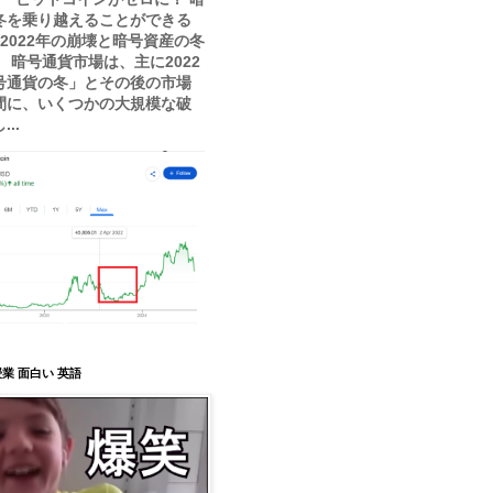
冬を乗り越えることができる
？ 2022年の崩壊と暗号資産の冬
 暗号通貨市場は、主に2022
号通貨の冬」とその後の市場
間に、いくつかの大規模な破
..
業 面白い 英語