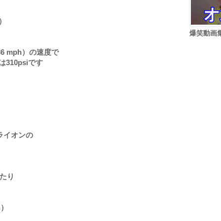
h）
爆笑動画
6 mph）の速度で 
10psiです
ライオンの
）
あたり
h） 