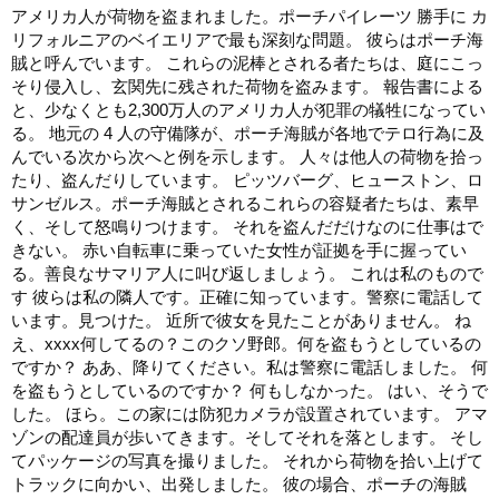
アメリカ人が荷物を盗まれました。ポーチパイレーツ 勝手に カ
リフォルニアのベイエリアで最も深刻な問題。 彼らはポーチ海
賊と呼んでいます。 これらの泥棒とされる者たちは、庭にこっ
そり侵入し、玄関先に残された荷物を盗みます。 報告書による
と、少なくとも2,300万人のアメリカ人が犯罪の犠牲になってい
る。 地元の 4 人の守備隊が、ポーチ海賊が各地でテロ行為に及
んでいる次から次へと例を示します。 人々は他人の荷物を拾っ
たり、盗んだりしています。 ピッツバーグ、ヒューストン、ロ
サンゼルス。ポーチ海賊とされるこれらの容疑者たちは、素早
く、そして怒鳴りつけます。 それを盗んだだけなのに仕事はで
きない。 赤い自転車に乗っていた女性が証拠を手に握ってい
る。善良なサマリア人に叫び返しましょう。 これは私のもので
す 彼らは私の隣人です。正確に知っています。警察に電話して
います。見つけた。 近所で彼女を見たことがありません。 ね
え、xxxx何してるの？このクソ野郎。何を盗もうとしているの
ですか？ ああ、降りてください。私は警察に電話しました。 何
を盗もうとしているのですか？ 何もしなかった。 はい、そうで
した。 ほら。この家には防犯カメラが設置されています。 アマ
ゾンの配達員が歩いてきます。そしてそれを落とします。 そし
てパッケージの写真を撮りました。 それから荷物を拾い上げて
トラックに向かい、出発しました。 彼の場合、ポーチの海賊