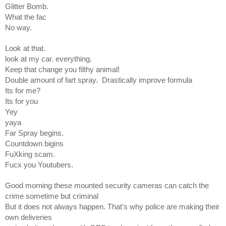
Glitter Bomb.
What the fac
No way.
Look at that.
look at my car. everything.
Keep that change you filthy animal!
Double amount of fart spray. Drastically improve formula
Its for me?
Its for you
Yey
yaya
Far Spray begins.
Countdown bigins
FuXking scam.
Fucx you Youtubers.
Good morning these mounted security cameras can catch the
crime sometime but criminal
But it does not always happen. That's why police are making their
own deliveries