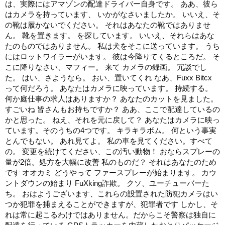
は、実際にはアマゾンの配達ドライバー自身です。 ああ、彼ら
はカメラを持っています、 いかがなさいましたか。 いいえ、そ
の靴は履かないでください。 それはあなたの靴ではありませ
ん。 靴を置きます。 を探しています。 いいえ、それらはあな
たのものではありません。 私は犬をそこに送っています。 うち
にはロットワイラーがいます。 彼は今降りてくるところだ。 そ
こに降りなさい、マフィー。 来て カメラの録画。 冗談でし
た。 はい、さようなら。 おい、置いてくれ なあ、Fuxx Bitcx
って何だろう。 あなたはカメラに映っています。 持続する。
何か庭仕事の求人はありますか？ あなたのカットを見ました。
すごいね 皆さんもお持ちですか？ ああ、ここで配達しているの
かと思った。 ねえ、それを元に戻して？ あなたはカメラに映っ
ています。そのうちの4つです。 キラキラボム。 何という事実
とんでもない。 あれ見てよ。 私の車を見てください。すべて
の。 変更を続けてください、この汚い動物！ おならスプレーの
量が2倍。処方を大幅に改善 私のものだ？ それはあなたのため
です オオカミ どうやって ファースプレーが始まります。 カウ
ントダウンの始まり FuXking詐欺。 クソ、ユーチューバーた
ち。 おはようございます、これらの設置された防犯カメラはい
つか犯罪を捕まえることができますが、犯罪者です しかし、そ
れは常に起こるわけではありません。だからこそ警察は独自に