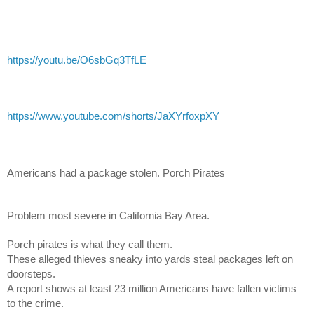
https://youtu.be/O6sbGq3TfLE
https://www.youtube.com/shorts/JaXYrfoxpXY
Americans had a package stolen. Porch Pirates
Problem most severe in California Bay Area.
Porch pirates is what they call them.
These alleged thieves sneaky into yards steal packages left on
doorsteps.
A report shows at least 23 million Americans have fallen victims
to the crime.