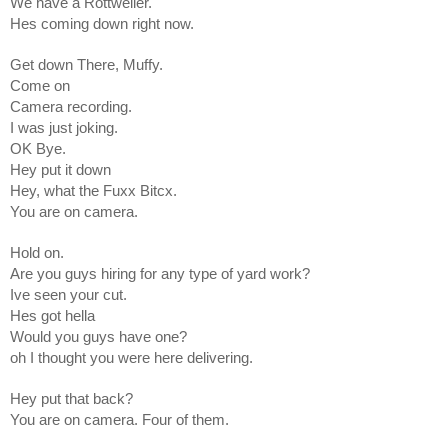
We have a Rottweiler.
Hes coming down right now.
Get down There, Muffy.
Come on
Camera recording.
I was just joking.
OK Bye.
Hey put it down
Hey, what the Fuxx Bitcx.
You are on camera.
Hold on.
Are you guys hiring for any type of yard work?
Ive seen your cut.
Hes got hella
Would you guys have one?
oh I thought you were here delivering.
Hey put that back?
You are on camera. Four of them.